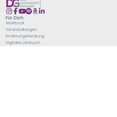
Für Dich
Workbook
Veranstaltungen
Ernährungsberatung
Digitales Lehrbuch
Fortbildungen
Schulveranstaltungen
Mehr von mir
Podcast
Blog
Expertise
Vision
Kontakt
Service
Home
Impressum
AGB´s