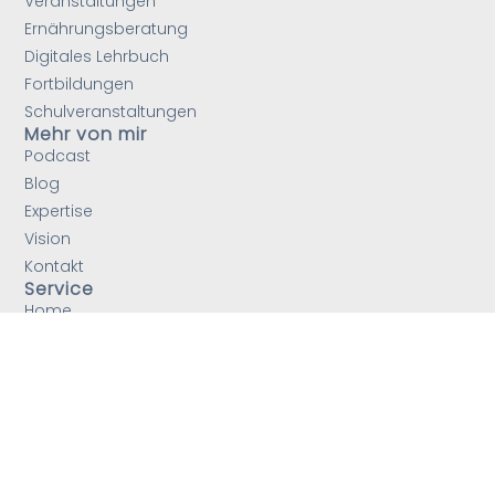
Veranstaltungen
Ernährungsberatung
Digitales Lehrbuch
Fortbildungen
Schulveranstaltungen
Mehr von mir
Podcast
Blog
Expertise
Vision
Kontakt
Service
Home
Impressum
AGB´s
Datenschutzerklaerung
Medien/PR
Zahlungsmöglichkeiten
Dein Gesundheitsmanager
wird
1 %
Deines Einkaufs
spenden, um das CO₂ in der Atmosphäre zu