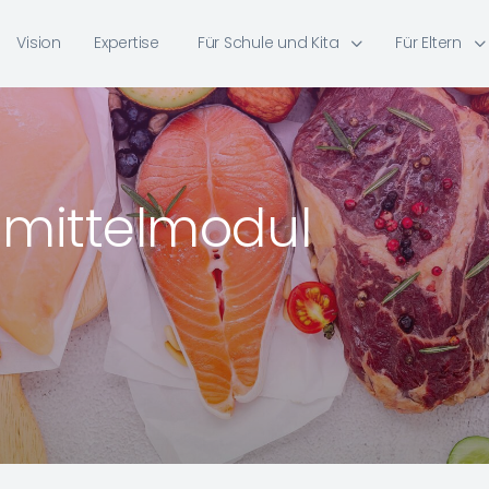
Vision
Expertise
Für Schule und Kita
Für Eltern
smittelmodul