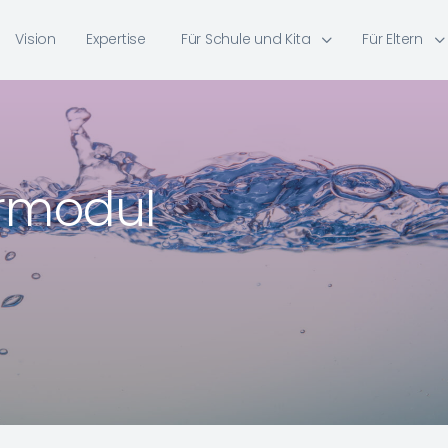
Vision
Expertise
Für Schule und Kita
Für Eltern
rmodul