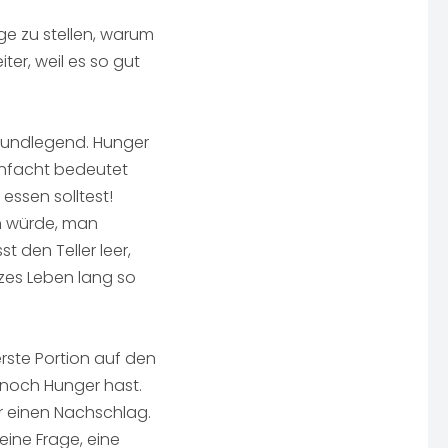
ge zu stellen, warum
ter, weil es so gut
grundlegend. Hunger
einfacht bedeutet
essen solltest!
n würde, man
 den Teller leer,
zes Leben lang so
erste Portion auf den
u noch Hunger hast.
r einen Nachschlag.
eine Frage, eine