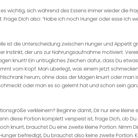
 es wichtig, sich während des Essens immer wieder die Fra
. Frage Dich also: “Habe ich noch Hunger oder esse ich wei
lle ist die Unterscheidung zwischen Hunger und Appetit 
er Instinkt, der uns zur Nahrungsaufnahme motiviert. Ver
gen knurrt! Ein untrügliches Zeichen dafür, dass Du etwas 
mmt vom Kopf. Man überlegt, was einem jetzt schmecke
hlschrank herum, ohne dass der Magen knurrt oder man isst
 schmeckt oder man es so gelernt hat und schon sein gan
tionsgröße verkleinern? Beginne damit, Dir nur eine kleine 
nn diese Portion komplett verspeist ist, frage Dich, ob D
h knurrt, brauchst Du eine zweite kleine Portion. Nimm Di
 Hunger befriedigt, Du brauchst also keine zweite Portion. K